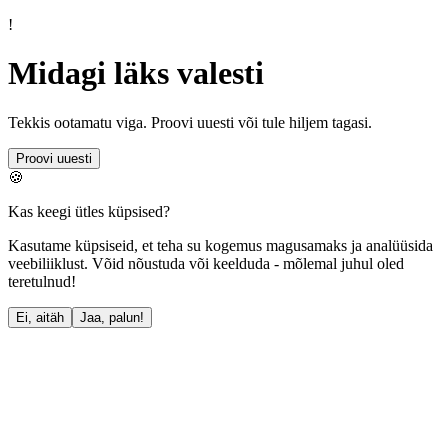
!
Midagi läks valesti
Tekkis ootamatu viga. Proovi uuesti või tule hiljem tagasi.
Proovi uuesti
🍪
Kas keegi ütles küpsised?
Kasutame küpsiseid, et teha su kogemus magusamaks ja analüüsida
veebiliiklust. Võid nõustuda või keelduda - mõlemal juhul oled
teretulnud!
Ei, aitäh
Jaa, palun!